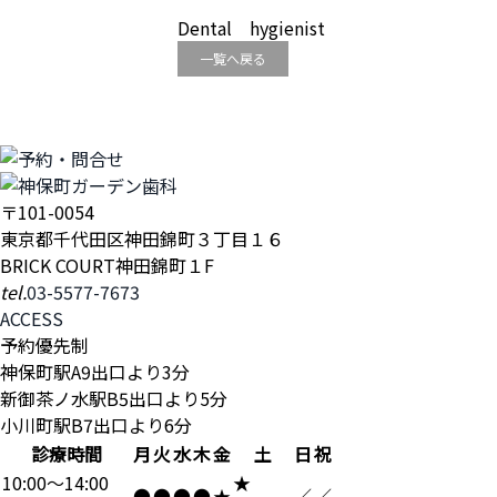
Dental hygienist
一覧へ戻る
〒101-0054
東京都千代田区神田錦町３丁目１６
BRICK COURT神田錦町１F
tel.
03-5577-7673
ACCESS
予約優先制
神保町駅A9出口より3分
新御茶ノ水駅B5出口より5分
小川町駅B7出口より6分
診療時間
月
火
水
木
金
土
日
祝
10:00～14:00
★
●
●
●
●
★
／
／