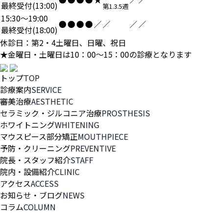
最終受付(13:00)
第1.3.5週
15:30～19:00
●
●
●
●
／
／
／
／
最終受付(18:00)
休診日：第2・4土曜日、日曜、祝日
★金曜日・土曜日は10：00～15：00の診療となります
トップ
TOP
診療案内
SERVICE
審美治療
AESTHETIC
セラミック・ジルコニア治療
PROSTHESIS
ホワイトニング
WHITENING
マウスピース部分矯正
MOUTHPIECE
予防・クリーニング
PREVENTIVE
院長・スタッフ紹介
STAFF
院内・設備紹介
CLINIC
アクセス
ACCESS
お知らせ・ブログ
NEWS
コラム
COLUMN